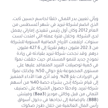
في مختلف أنحاء القارة الأفريقية.
ويأتي تعيين بدر اللمكي خلفًا لجاسم حسين ثابت،
الذي انضم لشركة تبريد في شهر أغسطس من
العام 2012 وكان أول رئيس تنفيذي إماراتي يعمل
لدى الشركة. وخلال فترة عمله التي امتدت لست
سنوات، ارتفعت الأرباح الصافية السنوية للشركة
من 202.3 مليون درهم تقريبًا إلى 427.6 مليون
درهم. وقد نجحت شركة تبريد بقيادته في ريادة
نموذج جديد للنمو المستدام، حيث حققت نموًا
في كمية توصيلات التبريد المتعاقد عليها على
مستوى المجموعة بلغ حوالي 50%، وكذلك نموًا
في الإيرادات بلغ 28%. وقد أدّى هذا الأداء المتميز
إلى قيام شركة إنجي بشراء حصة 40% من أسهم
شركة تبريد، ولاحقًا حصول الشركة على تصنيف
ائتماني من قبل وكالتي موديز (
Baa3
) وفيتش
(
BBB
)، بالإضافة إلى نجاحها في دخول أسواق
رأس المال العالمية من خلال طرح صكوك