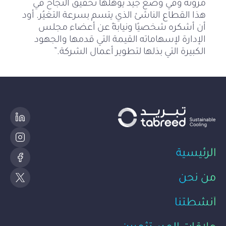
مرونةً وفي وضع جيد يؤهلها تحقيق النجاح في
هذا القطاع الناشئ الذي يتسم بسرعة التغيُر. أود
أن أشكره شخصيًا ونيابةً عن أعضاء مجلس
الإدارة لإسهاماته القيمة التي قدمها والجهود
الكبيرة التي بذلها لتطوير أعمال الشركة.”
الرئيسية
من نحن
أنشطتنا