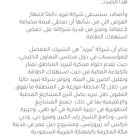
هذا الصدد.”
وأضاف، ستسعى شركة تبريد دائمًا لانتهاز
الفرص التي من شأنها أن تعطي قيمة مضافة
لأعمالنا، وتعزز من قدرة شركائنا على خفض
استهلاك الطاقة.
يذكر أن شركة “تبريد” هي الشريك المفضل
للمؤسسات في دول مجلس التعاون الخليجي،
حيث تقدم حلولا مبتكرة لتبريد المناطق تمتاز
بالكفاءة العالية من حيث استهلاك الطاقة
وتقليل الضرر على البيئة. وتوفر شركة تبريد حاليًا
من خلال 72 محطة موزعة في المنطقة ما يفوق
المليون طن تبريد يصل لأبرز المشاريع المحلية
والإقليمية بما في ذلك، جميع المشاريع
التطويرية في جزيرة المارية في أبو ظبي، وجزيرة
ياس، وجامع الشيخ زايد الكبير، ومترو دبي، ودبي
باركس أند ريزورتس، ومشروع جبل عمر في مدينة
مكّة المكرمة بالمملكة العربية السعودية.